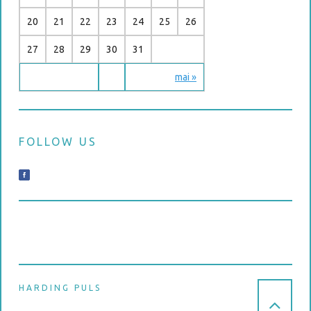
20
21
22
23
24
25
26
27
28
29
30
31
mai »
FOLLOW US
HARDING PULS